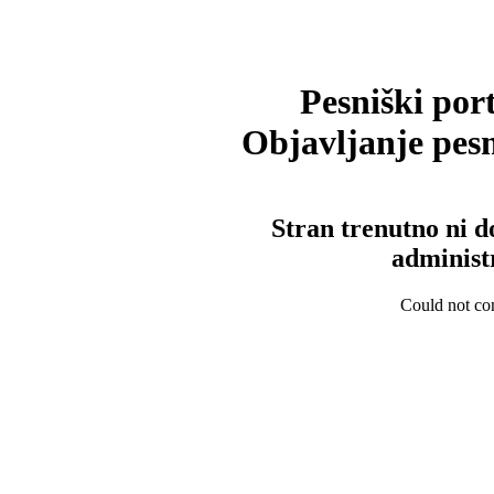
Pesniški port
Objavljanje pesm
Stran trenutno ni d
administ
Could not con