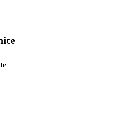
nice
te