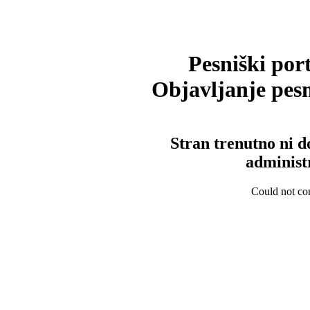
Pesniški port
Objavljanje pesm
Stran trenutno ni d
administ
Could not con