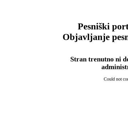
Pesniški port
Objavljanje pesm
Stran trenutno ni d
administ
Could not con