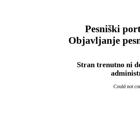
Pesniški port
Objavljanje pesm
Stran trenutno ni d
administ
Could not con