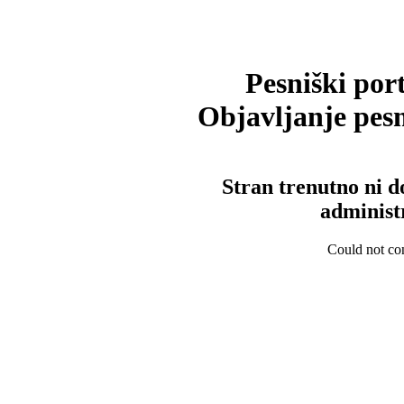
Pesniški port
Objavljanje pesm
Stran trenutno ni d
administ
Could not con