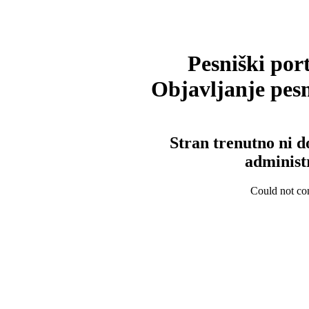
Pesniški port
Objavljanje pesm
Stran trenutno ni d
administ
Could not con