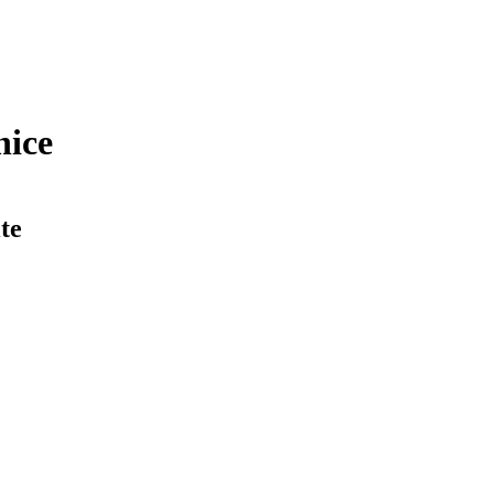
nice
te