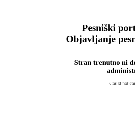
Pesniški port
Objavljanje pesm
Stran trenutno ni d
administ
Could not con