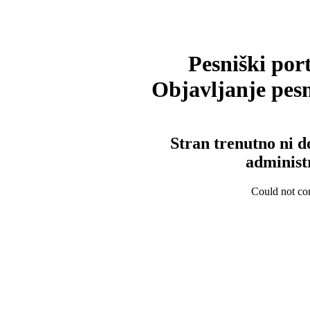
Pesniški port
Objavljanje pesm
Stran trenutno ni d
administ
Could not con