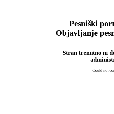
Pesniški port
Objavljanje pesm
Stran trenutno ni d
administ
Could not con