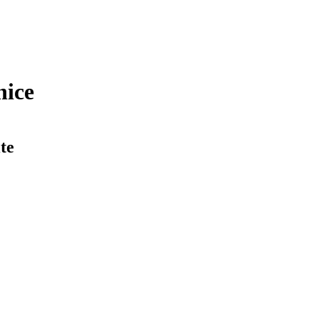
nice
te