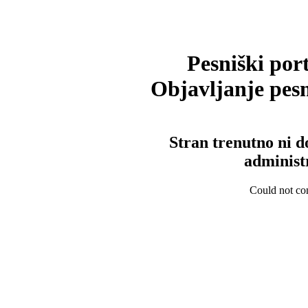
Pesniški port
Objavljanje pesm
Stran trenutno ni d
administ
Could not con