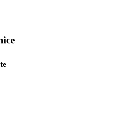
nice
te