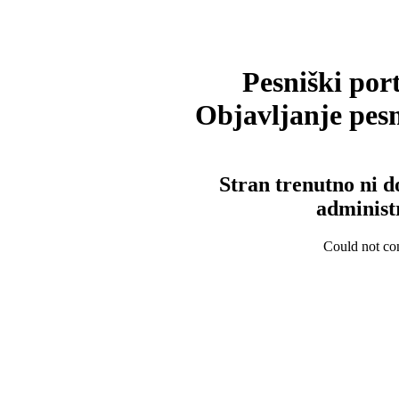
Pesniški port
Objavljanje pesm
Stran trenutno ni d
administ
Could not con