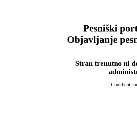
Pesniški port
Objavljanje pesm
Stran trenutno ni d
administ
Could not con