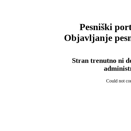
Pesniški port
Objavljanje pesm
Stran trenutno ni d
administ
Could not con