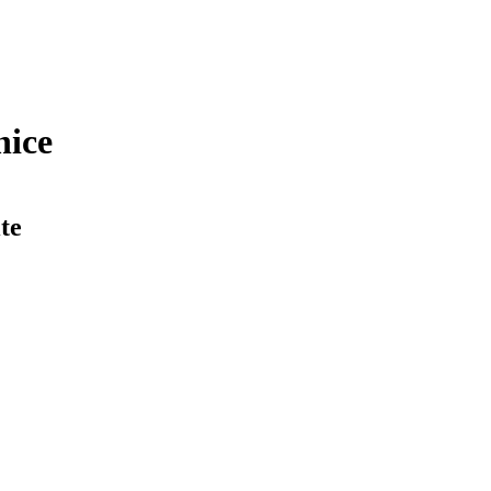
nice
te