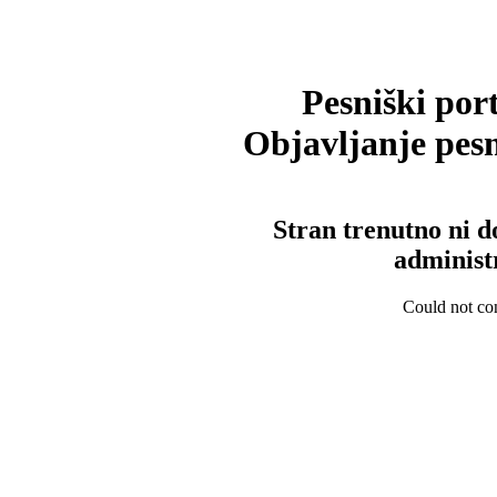
Pesniški port
Objavljanje pesm
Stran trenutno ni d
administ
Could not con