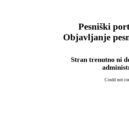
Pesniški port
Objavljanje pesm
Stran trenutno ni d
administ
Could not con