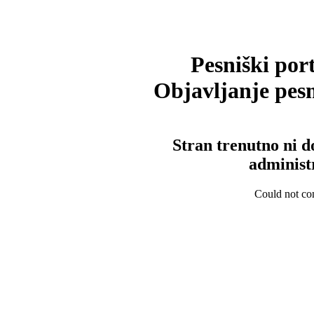
Pesniški port
Objavljanje pesm
Stran trenutno ni d
administ
Could not con