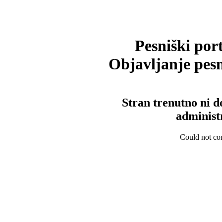
Pesniški port
Objavljanje pesm
Stran trenutno ni d
administ
Could not con