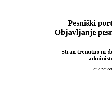
Pesniški port
Objavljanje pesm
Stran trenutno ni d
administ
Could not con