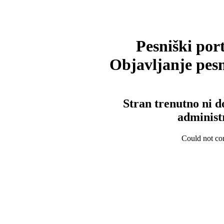
Pesniški port
Objavljanje pesm
Stran trenutno ni d
administ
Could not con