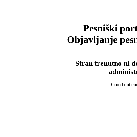
Pesniški port
Objavljanje pesm
Stran trenutno ni d
administ
Could not con