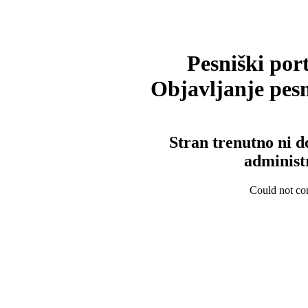
Pesniški port
Objavljanje pesm
Stran trenutno ni d
administ
Could not con