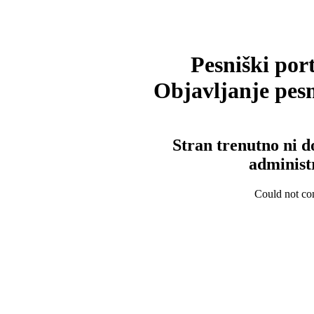
Pesniški port
Objavljanje pesm
Stran trenutno ni d
administ
Could not con