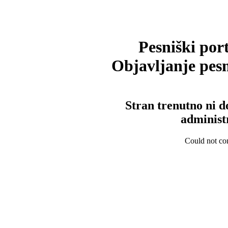
Pesniški port
Objavljanje pesm
Stran trenutno ni d
administ
Could not con