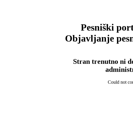
Pesniški port
Objavljanje pesm
Stran trenutno ni d
administ
Could not con