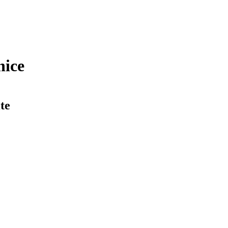
nice
te