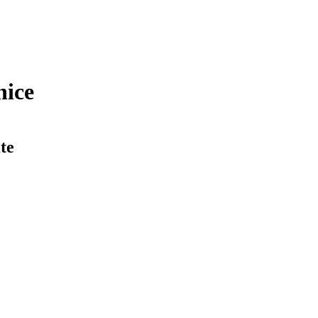
nice
te