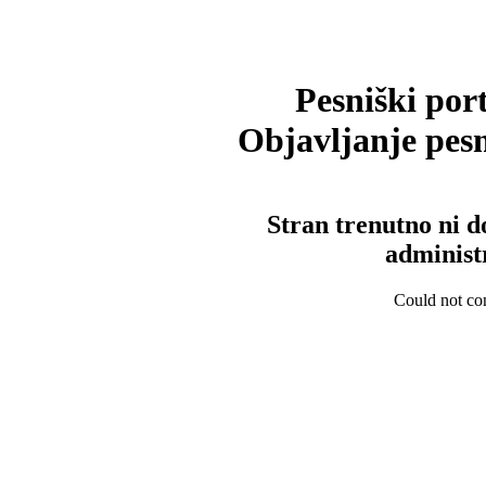
Pesniški port
Objavljanje pesm
Stran trenutno ni d
administ
Could not con