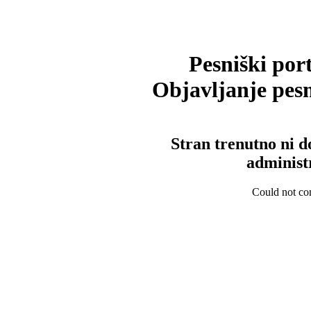
Pesniški port
Objavljanje pesm
Stran trenutno ni d
administ
Could not con