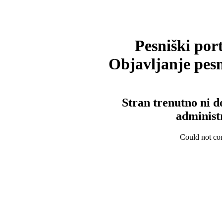
Pesniški port
Objavljanje pesm
Stran trenutno ni d
administ
Could not con