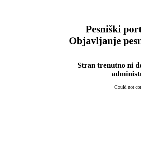
Pesniški port
Objavljanje pesm
Stran trenutno ni d
administ
Could not con