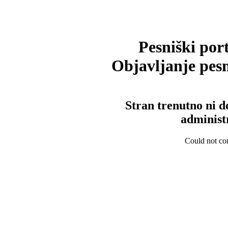
Pesniški port
Objavljanje pesm
Stran trenutno ni d
administ
Could not con