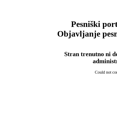
Pesniški port
Objavljanje pesm
Stran trenutno ni d
administ
Could not con