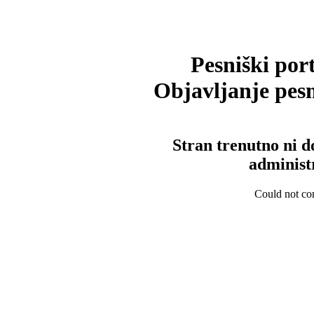
Pesniški port
Objavljanje pesm
Stran trenutno ni d
administ
Could not con