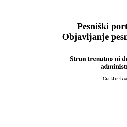
Pesniški port
Objavljanje pesm
Stran trenutno ni d
administ
Could not con