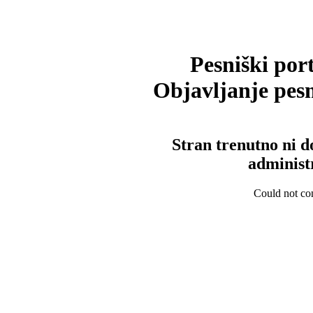
Pesniški port
Objavljanje pesm
Stran trenutno ni d
administ
Could not con