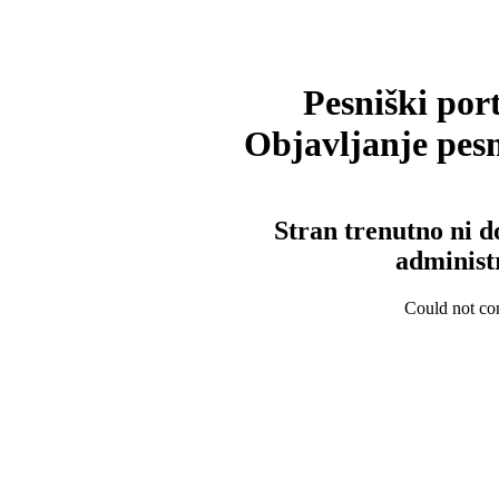
Pesniški port
Objavljanje pesm
Stran trenutno ni d
administ
Could not con