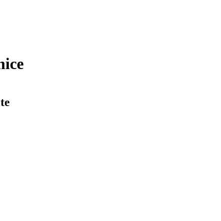
nice
te