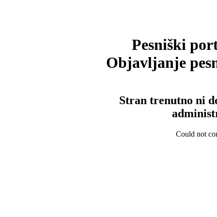
Pesniški port
Objavljanje pesm
Stran trenutno ni d
administ
Could not con