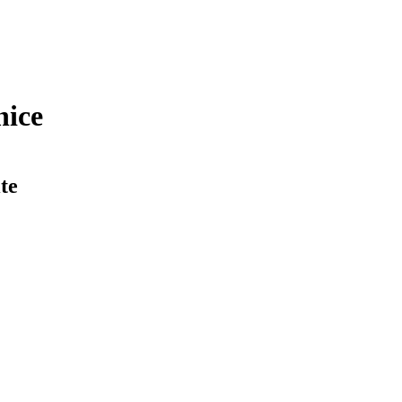
nice
te