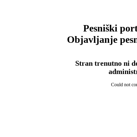
Pesniški port
Objavljanje pesm
Stran trenutno ni d
administ
Could not con