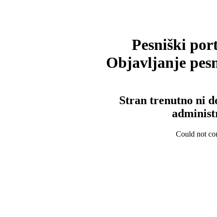
Pesniški port
Objavljanje pesm
Stran trenutno ni d
administ
Could not con