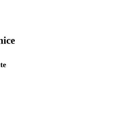
nice
te