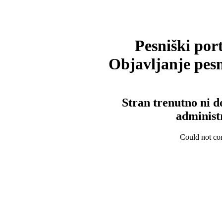
Pesniški port
Objavljanje pesm
Stran trenutno ni d
administ
Could not con