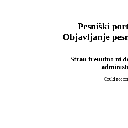
Pesniški port
Objavljanje pesm
Stran trenutno ni d
administ
Could not con