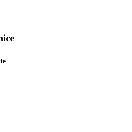
nice
te